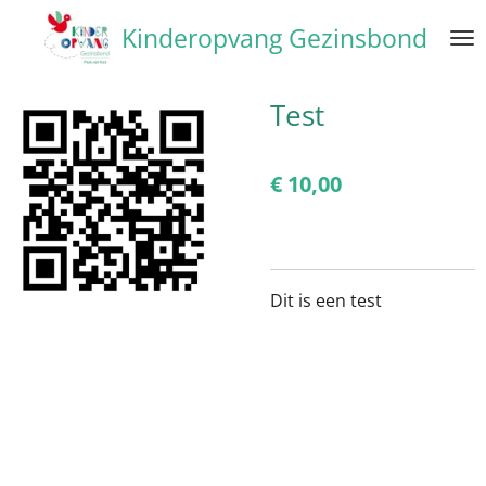
Ga
Kinderopvang Gezinsbond
direct
naar
de
Test
hoofdinhoud
€ 10,00
Dit is een test