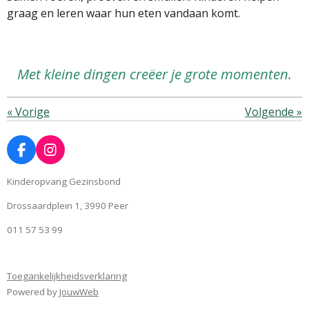
graag en leren waar hun eten vandaan komt.
Met kleine dingen creëer je grote momenten.
«
Vorige
Volgende
»
F
I
a
n
c
s
Kinderopvang Gezinsbond
e
t
Drossaardplein 1, 3990 Peer
b
a
o
g
011 57 53 99
o
r
k
a
m
Toegankelijkheidsverklaring
Powered by
JouwWeb